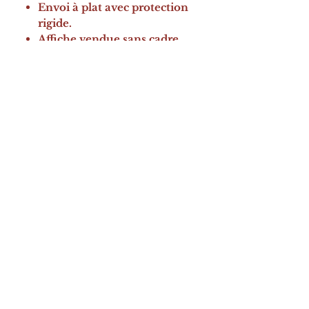
Envoi à plat avec protection
rigide.
Affiche vendue sans cadre.
Informations utiles:
Affiche vendue à l’unité
(le
premier visuel correspond au
modèle reçu).
Léger écart de couleurs
possible selon les écrans.
Pourquoi choisir Blueflores ?
Design élégant et intemporel.
Qualité durable.
Parfaite pour toutes les pièces
de la maison.
Illustrations uniques créées
pour votre décoration.