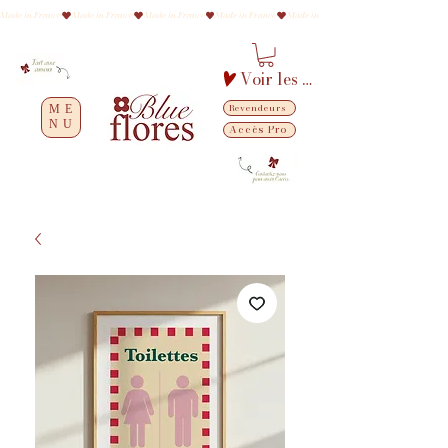
Made in France
Voir les points
Revendeurs
ME
NU
Accès Pro