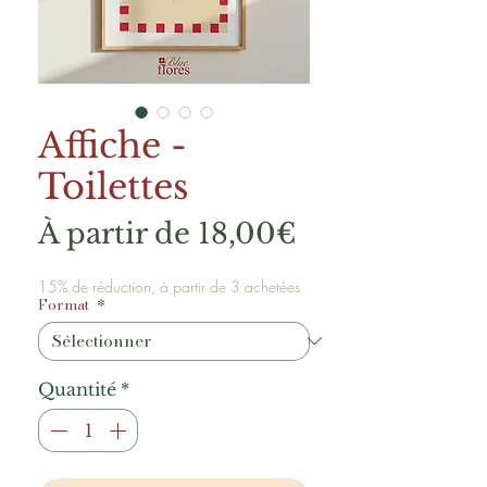
Affiche -
Toilettes
Prix
À partir de
18,00€
promotionne
15% de réduction, à partir de 3 achetées
Format
*
Quantité
*