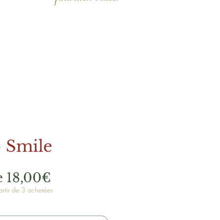
- Smile
Prix
e
18,00€
rtir de 3 achetées
promotionnel