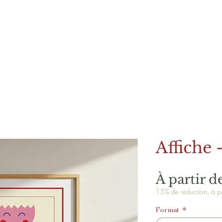
Affiche 
À partir d
15% de réduction, à pa
Format
*