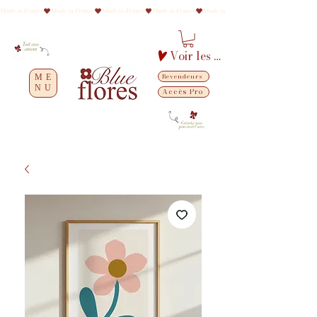
Made in France
Voir les points
Revendeurs
ME
NU
Accès Pro