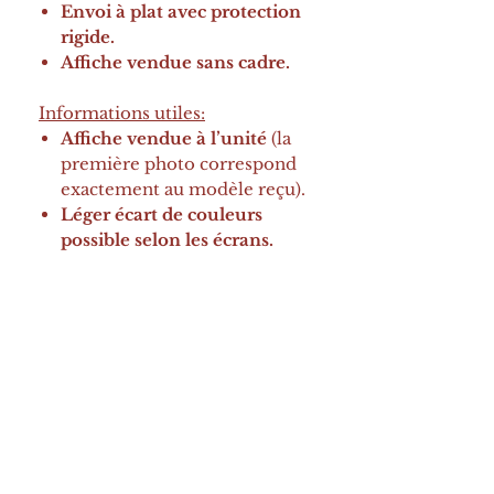
Envoi à plat avec protection
rigide.
Affiche vendue sans cadre.
Informations utiles:
Affiche vendue à l’unité
(la
première photo correspond
exactement au modèle reçu).
Léger écart de couleurs
possible selon les écrans.
Pourquoi choisir Blueflores ?
Illustrations douces et
adaptées aux enfants.
Idéales pour une chambre,
une salle de jeux ou une
crèche.
Qualité durable et rendu
soigné.
Designs uniques pour créer