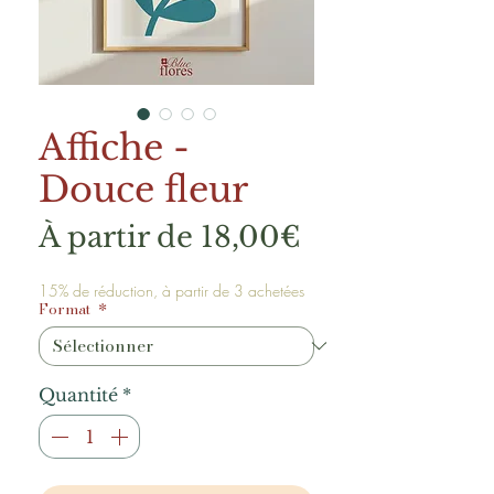
Affiche -
Douce fleur
Prix
À partir de
18,00€
promotionne
15% de réduction, à partir de 3 achetées
Format
*
Quantité
*