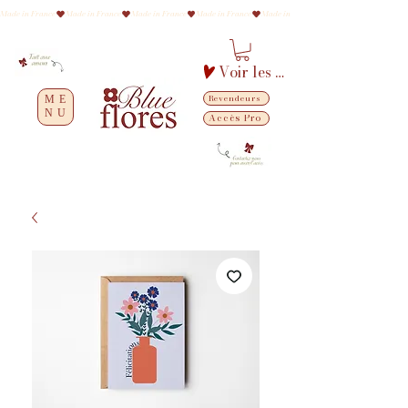
Made in France
Voir les points
Revendeurs
ME
NU
Accès Pro