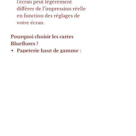
l'écran peut légèrement
différer de l’impression réelle
en fonction des réglages de
votre écran.
Pourquoi choisir les cartes
Blueflores ?
Papeterie haut de gamme
:
fabriquée sur du papier de
300g/m², chaque carte offre
une sensation de qualité
supérieure
Idéales pour toutes les
occasions
: que ce soit pour
un anniversaire, un mariage,
ou un message de
remerciement, ces cartes sont
parfaites pour toutes les
célébrations
Enveloppe incluse
: chaque