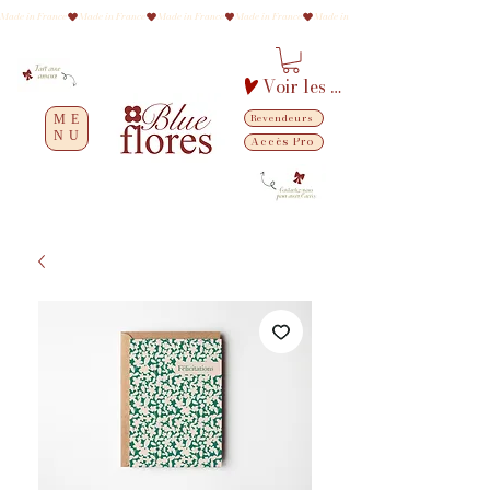
Made in France
Voir les points
Revendeurs
ME
NU
Accès Pro