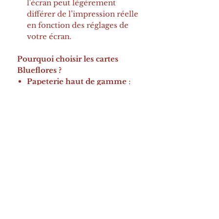
l'écran peut légèrement
différer de l’impression réelle
en fonction des réglages de
votre écran.
Pourquoi choisir les cartes
Blueflores ?
Papeterie haut de gamme
:
fabriquée sur du papier de
300g/m², chaque carte offre
une sensation de qualité
supérieure
Idéales pour toutes les
occasions
: que ce soit pour
un anniversaire, un mariage,
ou un message de
remerciement, ces cartes sont
parfaites pour toutes les
célébrations
Enveloppe incluse
: chaque