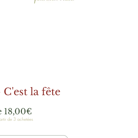
 C'est la fête
Prix
e
18,00€
rtir de 3 achetées
promotionnel