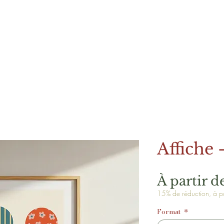
Affiche -
À partir d
15% de réduction, à pa
Format
*