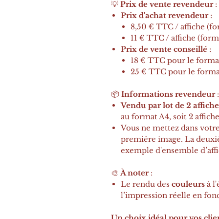
💡
Prix de vente revendeur
:
Prix d'achat revendeur
:
8,50 € TTC / affiche (f
11 € TTC / affiche (form
Prix de vente conseillé
:
18 € TTC pour le forma
25 € TTC pour le forma
📦
Informations revendeur
:
Vendu par lot de 2 affiche
au format A4, soit 2 affich
Vous ne mettez dans votre 
première image. La deux
exemple d'ensemble d’affi
🎨
À noter
:
Le rendu des
couleurs
à l
l’impression réelle en fonc
Un choix idéal pour vos clie