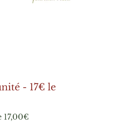
nité - 17€ le
Prix
e
17,00€
promotionnel