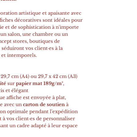
coration artistique et apaisante avec
ffiches décoratives sont idéales pour
e et de sophistication à n'importe
s un salon, une chambre ou un
ncept stores, boutiques de
 séduiront vos client·es à la
 et intemporels.
x 29,7 cm (A4) ou 29,7 x 42 cm (A3)
ité
sur
papier mat 189g/m²
,
is et élégant
ue affiche est envoyée à plat,
e avec un
carton de soutien
à
ion optimale pendant l'expédition
 à vos client·es de personnaliser
sant un cadre adapté à leur espace