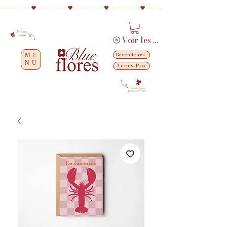
Made in France
Voir les points
Revendeurs
ME
NU
Accès Pro