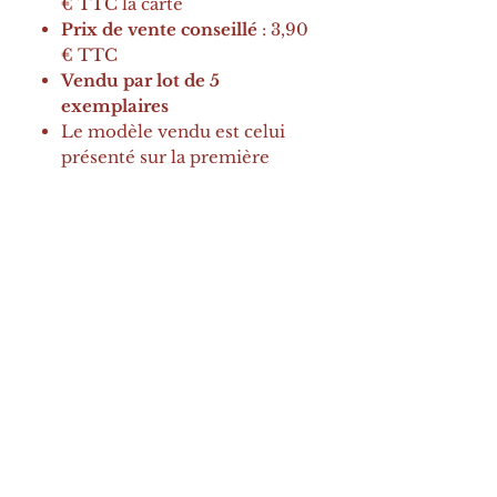
€ TTC la carte
Prix de vente conseillé
: 3,90
€ TTC
Vendu par lot de 5
exemplaires
Le modèle vendu est celui
présenté sur la première
photo uniquement. La
seconde image peut montrer
un assortiment.
🎨
À noter
:
Le
rendu des couleurs
peut
légèrement différer selon les
écrans.
🌿
Pourquoi les proposer dans
votre boutique ?
Produit tendance dans
l’univers de la papeterie, du