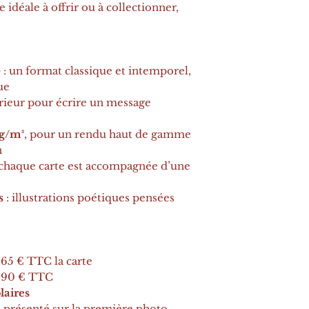
e idéale à offrir ou à collectionner,
) : un format classique et intemporel,
ue
érieur pour écrire un message
0g/m²
, pour un rendu haut de gamme
n
 chaque carte est accompagnée d’une
s
: illustrations poétiques pensées
1,65 € TTC la carte
3,90 € TTC
laires
 présenté sur la première photo