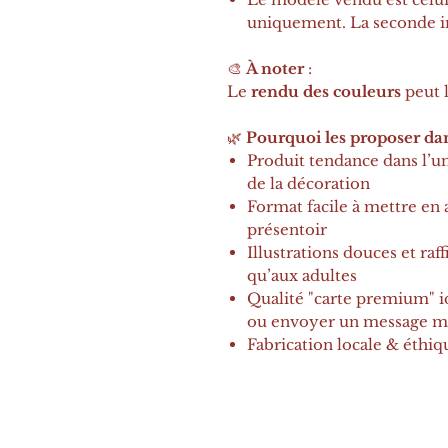
uniquement. La seconde i
🎨
À noter
:
Le
rendu des couleurs
peut l
🌿
Pourquoi les proposer dan
Produit tendance dans l’un
de la décoration
Format facile à mettre en a
présentoir
Illustrations douces et raf
qu’aux adultes
Qualité "carte premium" 
ou envoyer un message m
Fabrication locale & éthiq