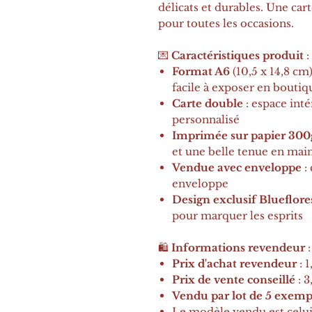
délicats et durables. Une cart
pour toutes les occasions.
💌
Caractéristiques produit
:
Format A6
(10,5 x 14,8 cm
facile à exposer en boutiq
Carte double
: espace int
personnalisé
Imprimée sur papier 30
et une belle tenue en mai
Vendue avec enveloppe
:
enveloppe
Design exclusif Blueflore
pour marquer les esprits
🛍️
Informations revendeur
:
Prix d'achat revendeur
: 
Prix de vente conseillé
: 
Vendu par lot de 5 exemp
Le modèle vendu est celui