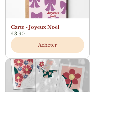
Carte - Joyeux Noël
€3.90
Acheter
Kit de peinture aux numéros 
- Souricette aime les fleurs
€21.90
Acheter