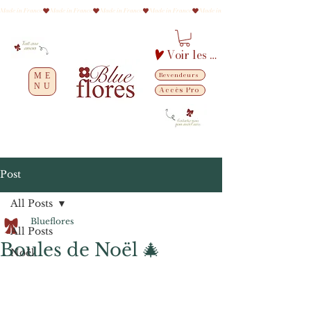
Made in France
Voir les points
Revendeurs
ME
NU
Accès Pro
Post
All Posts
Blueflores
All Posts
Boules de Noël 🎄
Noël